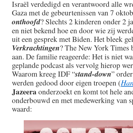
Israël verdedigd en verantwoord alle w
Gaza met de gebeurtenissen van 7 okto
onthoofd
? Slechts 2 kinderen onder 2 jaa
en niet bekend hoe en door wie zij we
uit een gesprek met Biden. Het bleek ge
Verkrachtingen
? The New York Times be
aan. De familie reageerde: Het is niet wa
geplande podcast als vervolg hierop we
stand-down
Waarom kreeg IDF “
” order
werden gedood door eigen troepen (
Han
Jazeera
onderzoekt en komt tot hele an
onderbouwd en met medewerking van spe
waard: